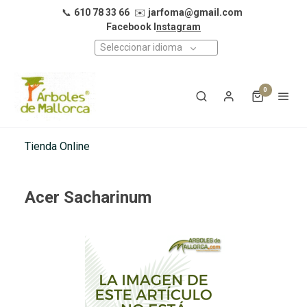
📞
610 78 33 66
✉️
jarfoma@gmail.com
Facebook I
nstagram
Seleccionar idioma
0
Tienda Online
Acer Sacharinum