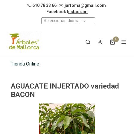
📞
610 78 33 66
✉️
jarfoma@gmail.com
Facebook I
nstagram
Seleccionar idioma
0
Tienda Online
AGUACATE INJERTADO variedad
BACON