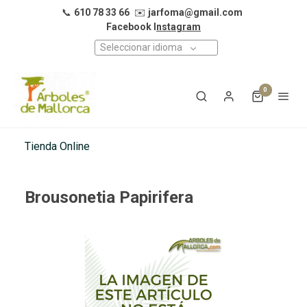
📞
610 78 33 66
✉️
jarfoma@gmail.com
Facebook I
nstagram
Seleccionar idioma
0
Tienda Online
Brousonetia Papirifera