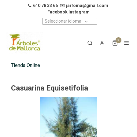
📞
610 78 33 66
✉️
jarfoma@gmail.com
Facebook I
nstagram
Seleccionar idioma
0
Tienda Online
Casuarina Equisetifolia