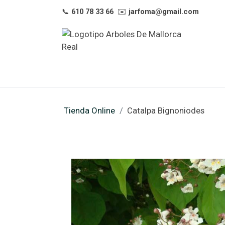
📞
610 78 33 66
✉️
jarfoma@gmail.com
Tienda Online
Catalpa Bignoniodes