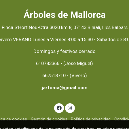
Árboles de Mallorca
Finca S'Hort Nou-Ctra 3020 km 8, 07143 Biniali, Illes Balears
vivero VERANO Lunes a Viernes 8:00 a 15:30 - Sábados de 8:0
Domingos y festivos cerrado
610783366 - (José Miguel)
667518710 - (Vivero)
jarfoma@gmail.com
tica de cookies
Gestión de cookies
Política de privacidad
Condic