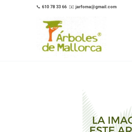
📞
610 78 33 66
✉️
jarfoma@gmail.com
Tienda Online
Cedrus Deodara