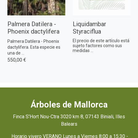
Palmera Datilera -
Liquidambar
Phoenix dactylifera
Styraciflua
El precio de este artículo está
Palmera Datilera - Phoenix
sujeto factores como sus
dactylifera. Esta especie es
medidas ...
una de ...
550,00 €
Árboles de Mallorca
Finca S'Hort Nou-Ctra 3020 km 8, 07143 Biniali, Illes
Balears
Horario vivero VERANO Lunes a Viernes 8:00 a 15:30 -