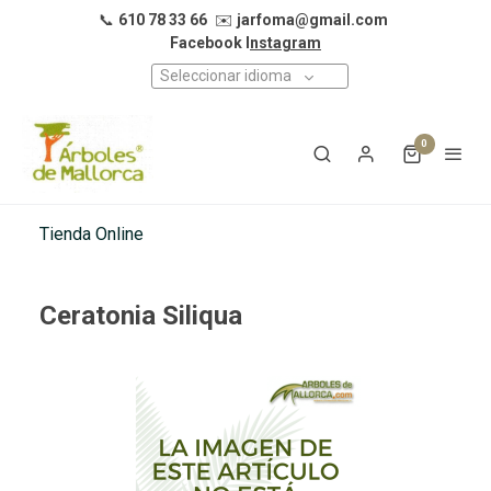
📞
610 78 33 66
✉️
jarfoma@gmail.com
Facebook I
nstagram
Seleccionar idioma
0
Tienda Online
Ceratonia Siliqua