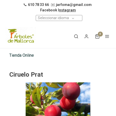
📞
610 78 33 66
✉️
jarfoma@gmail.com
Facebook I
nstagram
Seleccionar idioma
0
Tienda Online
Ciruelo Prat