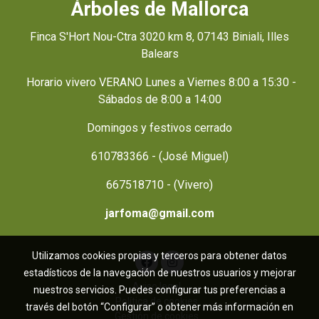
Árboles de Mallorca
Finca S'Hort Nou-Ctra 3020 km 8, 07143 Biniali, Illes
Balears
Horario vivero VERANO Lunes a Viernes 8:00 a 15:30 -
Sábados de 8:00 a 14:00
Domingos y festivos cerrado
610783366 - (José Miguel)
667518710 - (Vivero)
jarfoma@gmail.com
Utilizamos cookies propias y terceros para obtener datos
estadísticos de la navegación de nuestros usuarios y mejorar
Aviso legal
nuestros servicios. Puedes configurar tus preferencias a
Política de cookies
través del botón “Configurar” o obtener más información en
Gestión de cookies