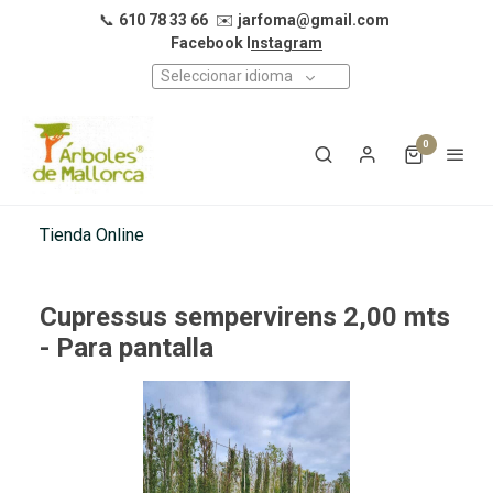
📞
610 78 33 66
✉️
jarfoma@gmail.com
Facebook I
nstagram
Seleccionar idioma
0
Tienda Online
Cupressus sempervirens 2,00 mts
- Para pantalla