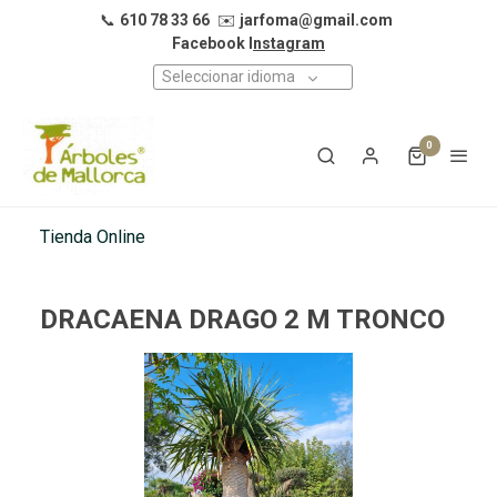
📞
610 78 33 66
✉️
jarfoma@gmail.com
Facebook I
nstagram
Seleccionar idioma
0
Tienda Online
DRACAENA DRAGO 2 M TRONCO