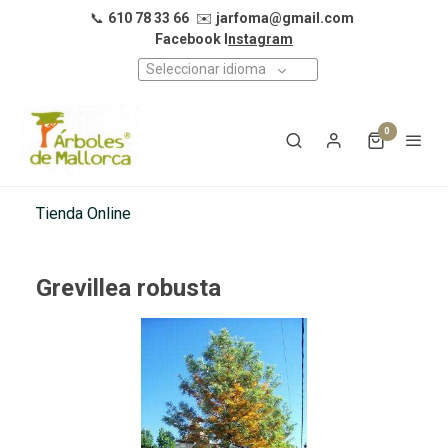
📞
610 78 33 66
✉️
jarfoma@gmail.com
Facebook I
nstagram
Seleccionar idioma
0
Tienda Online
Grevillea robusta