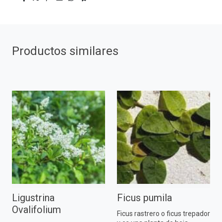
Productos similares
Ligustrina
Ficus pumila
Ovalifolium
Ficus rastrero o ficus trepador