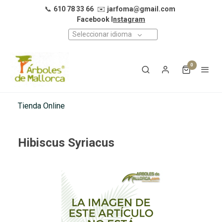
📞
610 78 33 66
✉️
jarfoma@gmail.com
Facebook I
nstagram
Seleccionar idioma
0
Tienda Online
Hibiscus Syriacus