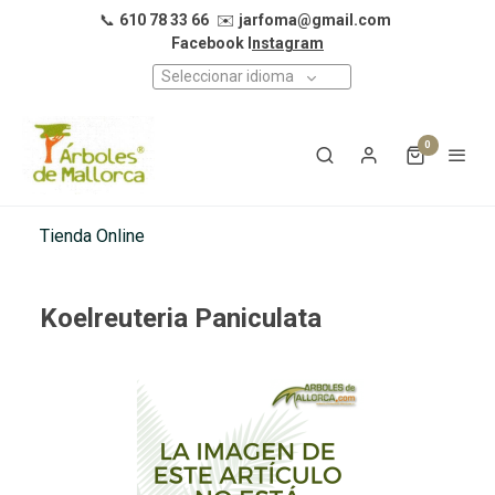
📞
610 78 33 66
✉️
jarfoma@gmail.com
Facebook I
nstagram
Seleccionar idioma
0
Tienda Online
Koelreuteria Paniculata