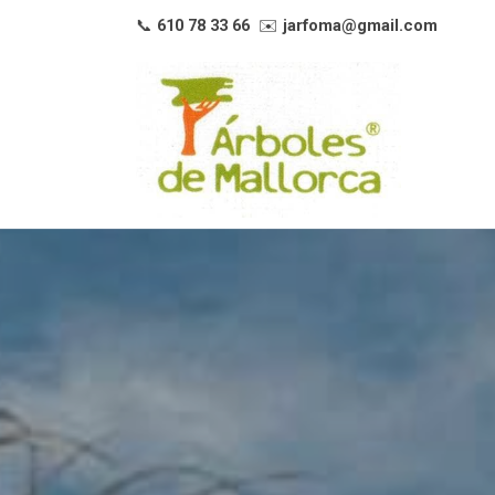
📞
610 78 33 66
✉️
jarfoma@gmail.com