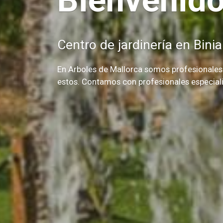
Bienvenido
Centro de jardinería en Binial
En Arboles de Mallorca somos profesionales e
estos. Contamos con profesionales especiali