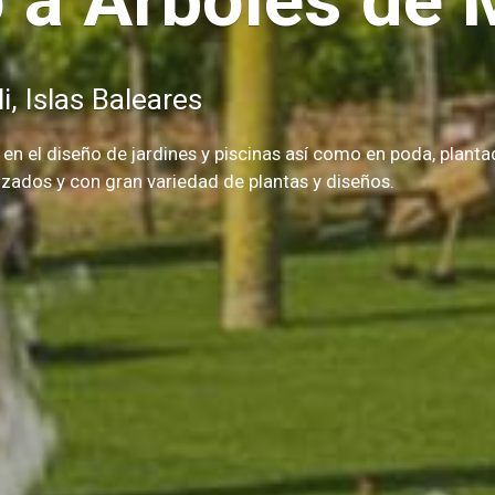
 a Arboles de 
i, Islas Baleares
n el diseño de jardines y piscinas así como en poda, plantac
zados y con gran variedad de plantas y diseños.