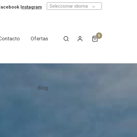
Seleccionar idioma
Facebook I
nstagram
0
Contacto
Ofertas
Blog