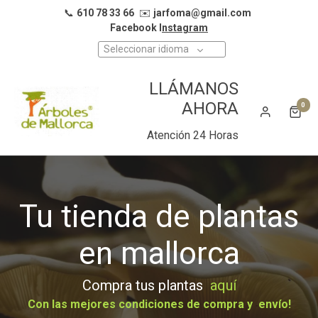
📞
610 78 33 66
✉️
jarfoma@gmail.com
Facebook I
nstagram
Seleccionar idioma
LLÁMANOS
AHORA
0
Atención 24 Horas
Tu tienda de plantas
en mallorca
Compra tus plantas
aquí
Con las mejores condiciones de compra y envío!