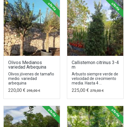
oferta
oferta
Olivos Medianos
Callistemon citrinus 3-4
variedad Arbequina
m
Olivos jóvenes de tamaño
Arbusto siempre verde de
medio. variedad
velocidad de crecimiento
arbequina
media. Hasta 4 ...
220,00 €
225,00 €
295,00 €
275,00 €
oferta
oferta