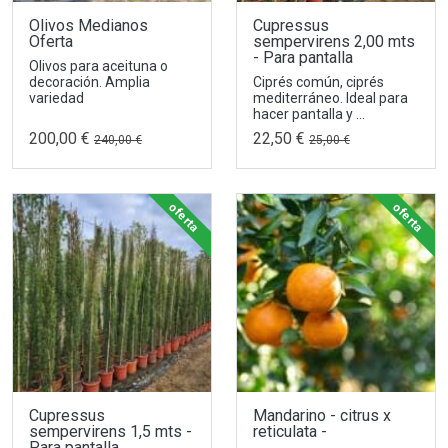
Olivos Medianos
Cupressus
Oferta
sempervirens 2,00 mts
- Para pantalla
Olivos para aceituna o
decoración. Amplia
Ciprés común, ciprés
variedad
mediterráneo. Ideal para
hacer pantalla y ...
200,00 €
22,50 €
240,00 €
25,00 €
oferta
oferta
Cupressus
Mandarino - citrus x
sempervirens 1,5 mts -
reticulata -
Para pantalla