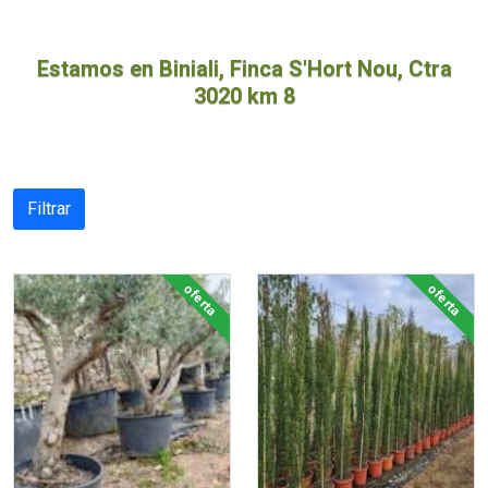
OFERTAS
Estamos en Biniali, Finca S'Hort Nou, Ctra
3020 km 8
Filtrar
oferta
oferta