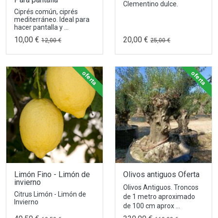
Clementino dulce.
Ciprés común, ciprés
mediterráneo. Ideal para
hacer pantalla y ...
10,00 €
20,00 €
12,00 €
25,00 €
oferta
oferta
Limón Fino - Limón de
Olivos antiguos Oferta
invierno
Olivos Antiguos. Troncos
Citrus Limón - Limón de
de 1 metro aproximado
Invierno
de 100 cm aprox ...