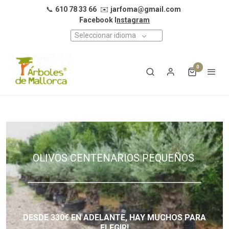
📞
610 78 33 66
✉️
jarfoma@gmail.com
Facebook I
nstagram
Seleccionar idioma
0
OLIVOS CENTENARIOS PEQUEÑOS
DESDE 330€ EN ADELANTE, HAY MUCHOS PARA
ELEGIR!