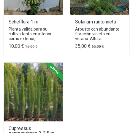
Schefflera 1 m
Solanum rantonnetti
Planta valida para su
Arbusto con abundante
cultivo tanto en interior
floración violeta en
como exterior, ...
verano. Altura ...
10,00 €
35,00 €
15,00 €
65,00 €
oferta
Cupressus