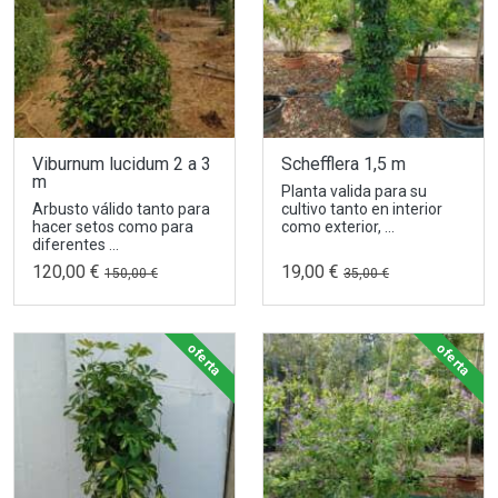
Viburnum lucidum 2 a 3
Schefflera 1,5 m
m
Planta valida para su
Arbusto válido tanto para
cultivo tanto en interior
hacer setos como para
como exterior, ...
diferentes ...
120,00 €
19,00 €
150,00 €
35,00 €
oferta
oferta