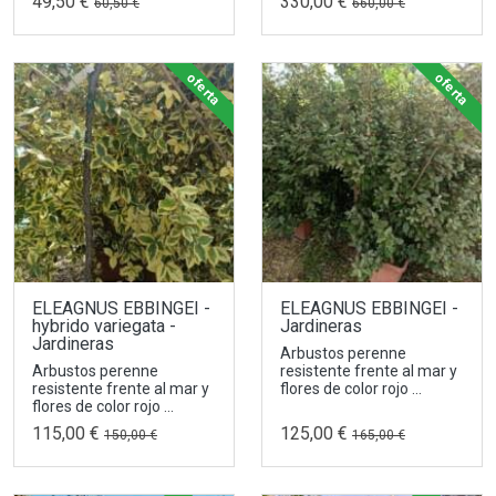
49,50 €
330,00 €
60,50 €
660,00 €
oferta
oferta
ELEAGNUS EBBINGEI -
ELEAGNUS EBBINGEI -
hybrido variegata -
Jardineras
Jardineras
Arbustos perenne
Arbustos perenne
resistente frente al mar y
resistente frente al mar y
flores de color rojo ...
flores de color rojo ...
115,00 €
125,00 €
150,00 €
165,00 €